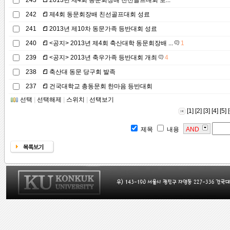
243
2013년 제4회 동문회장배 친선골프대회 보...
242
제4회 동문회장배 친선골프대회 성료
241
2013년 제10차 동문가족 등반대회 성료
240
<공지> 2013년 제4회 축산대학 동문회장배 ...
1
239
<공지> 2013년 축우가족 등반대회 개최
4
238
축산대 동문 당구회 발족
237
건국대학교 총동문회 한마음 등반대회
선택
|
선택해제
|
스위치
|
선택보기
[1]
[2]
[3]
[4]
[5]
[
제목
내용
AND