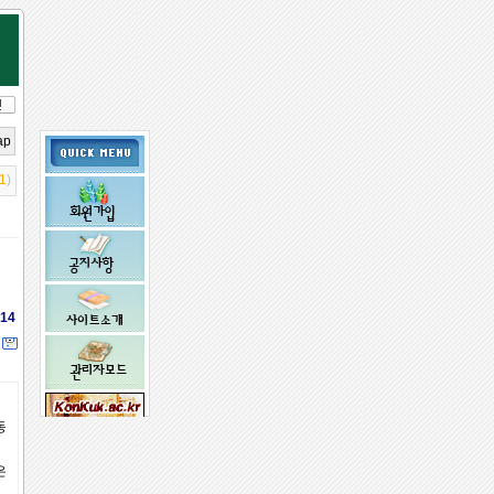
ap
1
)
14
동
임시 비밀
은
번호 받기