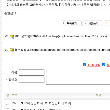
1) 이사회 회의록. 2)장학재단 재무현황. 3)장학금 기부자 내용은 별첨합니다. -
송인섭14
#1.
2013년2차(8.20)이사회의록.hwp(application/haansofthwp,27 KBytes)
#2.
축우장학금.xlsx(application/vnd.openxmlformats-officedocument.spreads
AUTO BR
본
이름
비밀번호
번호
@
제목
260
22대 동문회 제1차 회장단회의[보고]