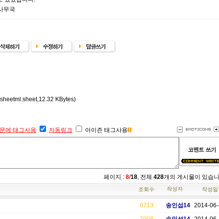
 사무국
heetml.sheet,12.32 KBytes)
문에 태그사용
자동링크
아이즌 태그사용
페이지 :
8
/
18
, 전체
428
개의 게시물이 있습
작성자
조회수
작성일
6713
송인섭14
2014-06