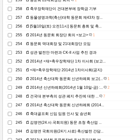
259
동문회 22대회장단 회의
1
258
축우장학재단이 건대본부에 장학금 기부
257
동물생명과학(축산)대학 동문회 제43차 정...
256
[5월10일(토) 오전11시] 동문회 총회 및 축...
255
2014년 동문회 회장단 회의 <보고>
1
254
동문회 역대회장 및 21대회장단 모임
253
성관 발전안 마련과 CK-II 사업 추진 경과
252
2014년 <재>축우장학재단 1차 이사회 (보고...
251
<재>축우장학재단 2014년 1차이사회(공지)
250
2014년 축산대학 동문회 신년하례회 보고(...
1
249
2014년 신년하례회(2014년 1월 10일-금) :...
2
248
건국대 본부측의 성관 폐지 추진에 대한 ...
7
247
2014년 축산대학 동문회 신년하례회 (2014...
246
축대골프회 신임 임원 인사 및 송년회
245
김명연(24.사.국회의원) 동문 초청 축산업 ...
244
김명연 국회의원(24기.사료) 축산발전 간담...