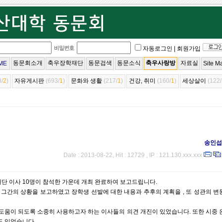
자동로그인
|
회원가입
동문회소개
축우장학재단
동문검색
동문소식
축우사랑방
자료실
ME
Site M
3/
2
)
자유게시판
(693/
1
)
문화와 생활
(217/
1
)
건강, 취미
(160/
1
)
세상살이
(122/
송인섭
Date : 2013-08-22, Hit : 12729 , IP : 121.130.xxx.xxx
를 재단 이사 10명이 참석한 가운데 개최 완료하여 보고드립니다.
그간의 상황을 보고하였고 장학생 선발에 대한 내용과 추후의 계획을 , 또 성관의 변
도움이 되도록 소중히 사용하고자 하는 이사들의 의견 개진이 있었습니다. 또한 시중 
도 있었습니다.