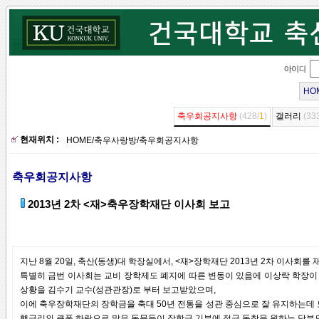
HO
축우회공지사항
(428/
1
)
갤러리
(33
현재위치 :
HOME
/
축우사랑방
/
축우회공지사항
축우회공지사항
2013년 2차 <재>축우장학재단 이사회 보고
지난 8월 20일, 축산(동생)대 학장실에서, <재>장학재단 2013년 2차 이사회
특별히 금번 이사회는 교비 장학제도 폐지에 따른 변동이 있음에 이상락 학장이 
상황을 김수기 교수(성관관장)로 부터 보고받았으며,
이에 축우장학재단의 장학금을 축대 50년 전통을 성관 중심으로 잘 유지하는데 
행금리의 큰폭 하락으로 많은 동문들이 장학금 기부에 적극 동참을 원하는 당부