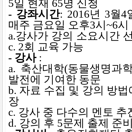
5일 현재 65명 신청
- 강좌시간
: 2016년 3월
매주 금요일 오후3시~6시
a.강사가 강의 소요시간 
c. 2회 교육 가능
- 강사
:
a. 축산대학(동물생명과
발전에 기여한 동문
b. 자료 수집 및 강의 방법
장
c. 강사 중 다수의 멘토 추
d. 강의 후 5문제 출제 