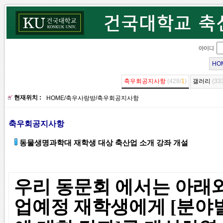
HO
축우회공지사항
(428/
1
)
갤러리
(33
현재위치 :
HOME
/
축우사랑방
/
축우회공지사항
축우회공지사항
동물생명과학대 재학생 대상 축산업 소개 강좌 개설
우리 동문회 에서는 아래와
업예정 재학생에게
[분야