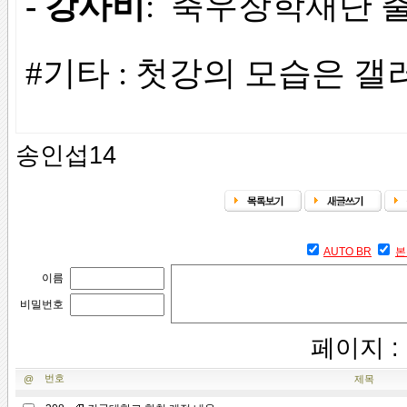
- 강사비
: 축우장학재단 
#기타 :
첫강의 모습은 갤
송인섭14
AUTO BR
본
이름
비밀번호
페이지 :
번호
@
제목