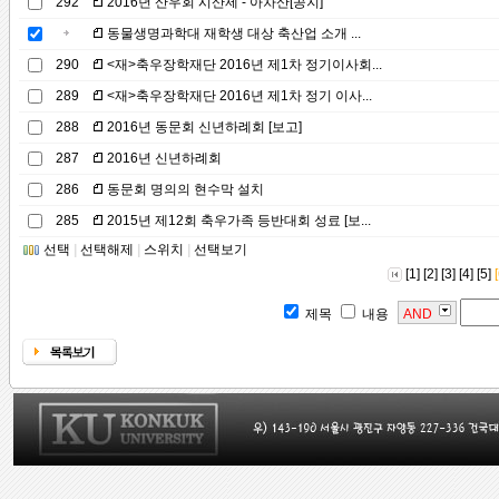
292
2016년 산우회 시산제 - 아차산[공지]
동물생명과학대 재학생 대상 축산업 소개 ...
290
<재>축우장학재단 2016년 제1차 정기이사회...
289
<재>축우장학재단 2016년 제1차 정기 이사...
288
2016년 동문회 신년하례회 [보고]
287
2016년 신년하례회
286
동문회 명의의 현수막 설치
285
2015년 제12회 축우가족 등반대회 성료 [보...
선택
|
선택해제
|
스위치
|
선택보기
[1]
[2]
[3]
[4]
[5]
[
제목
내용
AND