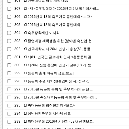
308
건국대학교 학칙 개정 내용
307
<재>축우장학재단 2016년 제2차 정기이사회...
306
2016년 제13회 축우가족 등반대회 <보고>
305
2016년 제13회 축우가족 등반대회
304
축우장학재단 이사회
303
졸업예정 재학생을 위한 [분야별 축산업 현...
302
건국대학교 제 20대 민상기 총장(61, 동물...
301
제6회 건국인 골프대회 안내 <총동문회 골...
300
제20대 신임 총장에 민상기 교수(18.가. 동...
299
동문회 춘계 야유회 성료[보고]
298
동문회 주관 재학생(졸업예정 자) 정규 강...
297
2016년 동문회 총회 및 축우 하나되는 날 ...
296
2016년 축산대학동문회 총회 및 축우하나되...
295
축대동문회 회장단회의 <보고>
294
성남용인축우회 시산제 성료
293
축대산우회 2016년 시산제 (59차 산행보고...