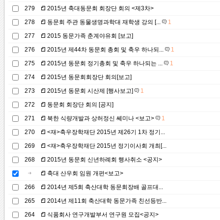
279
2015년 축대동문회 회장단 회의 <제3차>
278
동문회 주관 동물생명과학대 재학생 강의 [...
1
277
2015 동문가족 춘계야유회 [보고]
276
2015년 제44차 동문회 총회 및 축우 하나되...
1
275
2015년 동문회 정기총회 및 축우 하나되는 ...
1
274
2015년 동문회회장단 회의[보고]
273
2015년 동문회 시산제 [행사보고]
1
272
동문회 회장단 회의 [공지]
271
북한 식량개발과 상허정신 쎄미나 <보고>
1
270
<재>축우장학재단 2015년 제26기 1차 정기...
269
<재>축우장학재단 2015년 정기이사회 개최[...
268
2015년 동문회 신년하례회 행사취소 <공지>
축대 산우회 임원 개편<보고>
266
2014년 제5회 축산대학 동문회장배 골프대...
265
2014년 제11회 축산대학 동문가족 친선등반...
264
식품회사 연구개발부서 연구원 모집<공지>