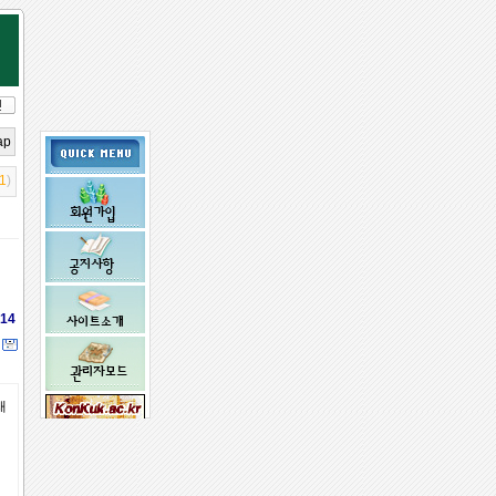
ap
1
)
14
래
임시 비밀
번호 받기