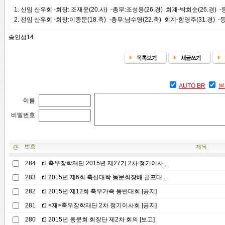
1. 신임 산우회 -회장: 조재운(20.사) -총무:조성용(26.경) 회계-박희순(26.경) 
2. 전임 산우회 -회장:이종문(18.축) -총무:남수영(22.축) 회계-함영주(31.경) 
송인섭14
AUTO BR
본
이름
비밀번호
번호
@
제목
284
축우장학재단 2015년 제27기 2차 정기이사...
283
2015년 제6회 축산대학 동문회장배 골프대...
282
2015년 제12회 축우가족 등반대회 [공지]
281
<재>축우장학재단 2차 정기이사회 [공지]
280
2015년 동문회 회장단 제2차 회의 [보고]