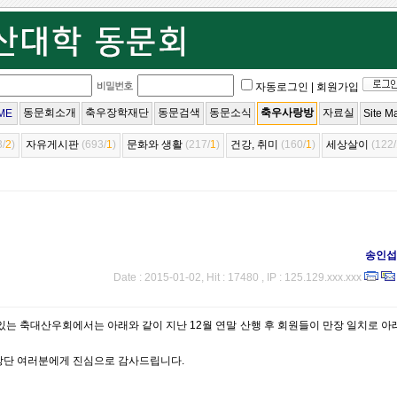
자동로그인
|
회원가입
동문회소개
축우장학재단
동문검색
동문소식
축우사랑방
자료실
ME
Site M
3/
2
)
자유게시판
(693/
1
)
문화와 생활
(217/
1
)
건강, 취미
(160/
1
)
세상살이
(122/
송인섭
Date : 2015-01-02, Hit : 17480 , IP : 125.129.xxx.xxx
는 축대산우회에서는 아래와 같이 지난 12월 연말 산행 후 회원들이 만장 일치로 아
회장단 여러분에게 진심으로 감사드립니다.