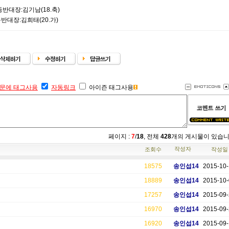
-등반대장:김기남(18.축)
-등반대장:김희태(20.가)
문에 태그사용
자동링크
아이즌 태그사용
페이지 :
7
/
18
, 전체
428
개의 게시물이 있습
작성자
조회수
작성일
18575
송인섭14
2015-10
18889
송인섭14
2015-10
17257
송인섭14
2015-09
16970
송인섭14
2015-09
16920
송인섭14
2015-09