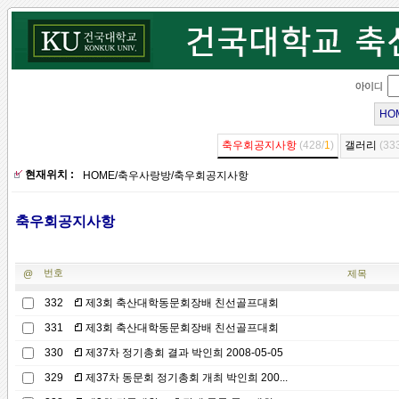
HO
축우회공지사항
(428/
1
)
갤러리
(33
현재위치 :
HOME
/
축우사랑방
/
축우회공지사항
축우회공지사항
번호
@
제목
332
제3회 축산대학동문회장배 친선골프대회
331
제3회 축산대학동문회장배 친선골프대회
330
제37차 정기총회 결과 박인희 2008-05-05
329
제37차 동문회 정기총회 개최 박인희 200...