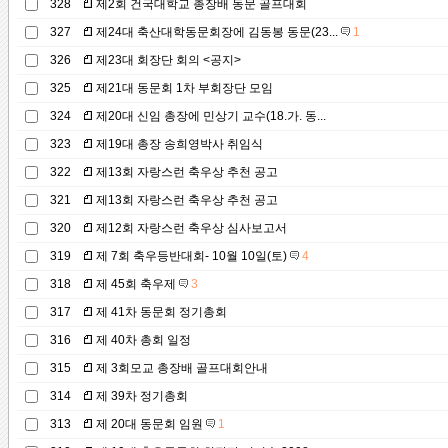
328
제2회 건국대학교 총장배 동문 골프대회
327
제24대 축산대학동문회장에 김동봉 동문(23...
1
326
제23대 회장단 회의 <공지>
325
제21대 동문회 1차 부회장단 모임
324
제20대 신임 총장에 민상기 교수(18.가. 동...
323
제19대 총장 송희영박사 취임식
322
제13회 자랑스런 축우상 추천 공고
321
제13회 자랑스런 축우상 추천 공고
320
제12회 자랑스런 축우상 심사보고서
319
제 7회 축우등반대회- 10월 10일(토)
4
318
제 45회 축우제
3
317
제 41차 동문회 정기총회
316
제 40차 총회 일정
315
제 3회모교 총장배 골프대회안내
314
제 39차 정기총회
313
제 20대 동문회 임원
1