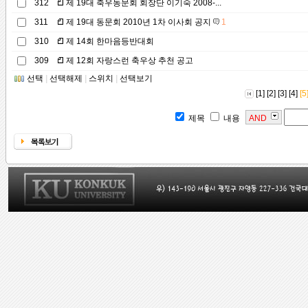
312
제 19대 축우동문회 회장단 이기숙 2008-...
311
제 19대 동문회 2010년 1차 이사회 공지
1
310
제 14회 한마음등반대회
309
제 12회 자랑스런 축우상 추천 공고
선택
|
선택해제
|
스위치
|
선택보기
[1]
[2]
[3]
[4]
[5
제목
내용
AND