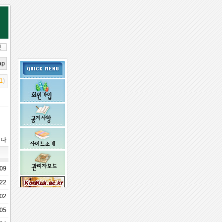
ap
1
)
니다
-09
-22
-02
임시 비밀
-05
번호 받기