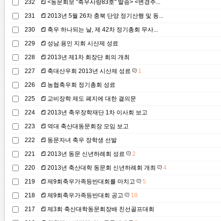
232
<동문회보 "축우사랑83호" 발송> <변경주...
231
2013년 5월 26차 충북 단양 정기산행 및 동...
230
축우 하나되는 날, 제 42차 정기총회 무사...
229
성남.용인 지회 시산제 성료
228
2013년 제1차 회장단 회의 개최
227
축대산우회 2013년 시산제 성료
1
226
농협축우회 정기총회 성료
225
교비장학 제도 폐지에 대한 결의문
224
2013년 축우장학재단 1차 이사회 보고
223
역대 축산대동문회장 모임 보고
222
동문자녀 축우 장학생 선발
221
2013년 동문 신년하례회 성료
2
220
2013년 축산대학 동문회 신년하례회 개최
4
219
제9회축우가족등반대회를 마치고
5
218
제9회축우가족등반대회 공고
18
217
제3회 축산대학동문회장배 친선골프대회