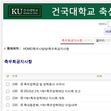
HO
축우회공지사항
(428/
1
)
갤러리
(33
현재위치 :
HOME
/
축우사랑방
/
축우회공지사항
축우회공지사항
번호
@
제목
236
축우장학금 및 장학증서 수여식
235
2013년 2차 <재>축우장학재단 이사회 보고
234
<재>축우장학재단 이사회 개최
233
축대동문회, <재>축우장학재단 수입내역