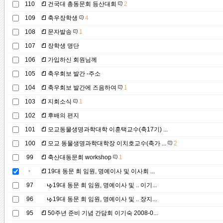
110
건국대 총동문회 등산대회
2
109
축우장학생
4
108
문자발송
1
107
장학생 명단
106
가입하신 회원님께
105
축우회보 발간 -주소
104
축우회보 발간에 즈음하여
1
103
지회소식
1
102
후배의 편지
101
모교동물생명과학대학 이훈택교수(축17기) ...
100
모교 동물생명과학대학장 이치호교수(축가 ...
2
99
축산대동문회 workshop
1
19대 동문 회 임원, 명예이사 및 이사회 ...
97
19대 동문 회 임원, 명예이사 및 .. 이기...
96
19대 동문 회 임원, 명예이사 및 .. 장지...
95
50주년 준비 기념 간담회 이기숙 2008-0...