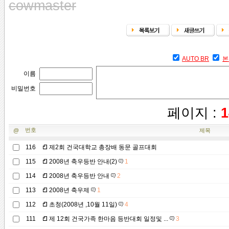
cowmaster
AUTO BR
본
이름
비밀번호
페이지 :
1
번호
@
제목
116
제2회 건국대학교 총장배 동문 골프대회
115
2008년 축우등반 안내(2)
1
114
2008년 축우등반 안내
2
113
2008년 축우제
1
112
초청(2008년 ,10월 11일)
4
111
제 12회 건국가족 한마음 등반대회 일정및 ...
3