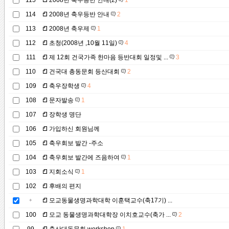
115
2008년 축우등반 안내(2)
1
114
2008년 축우등반 안내
2
113
2008년 축우제
1
112
초청(2008년 ,10월 11일)
4
111
제 12회 건국가족 한마음 등반대회 일정및 ...
3
110
건국대 총동문회 등산대회
2
109
축우장학생
4
108
문자발송
1
107
장학생 명단
106
가입하신 회원님께
105
축우회보 발간 -주소
104
축우회보 발간에 즈음하여
1
103
지회소식
1
102
후배의 편지
모교동물생명과학대학 이훈택교수(축17기) ...
100
모교 동물생명과학대학장 이치호교수(축가 ...
2