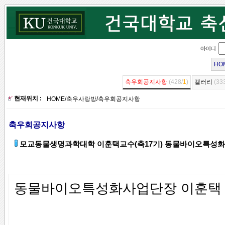
HO
축우회공지사항
(428/
1
)
갤러리
(33
현재위치 :
HOME
/
축우사랑방
/
축우회공지사항
축우회공지사항
모교동물생명과학대학 이훈택교수(축17기) 동물바이오특성
동물바이오특성화사업단장 이훈택 