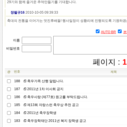
29기와 함께 즐거운 추억만들기를 기대합니다.
장필규16
2010-10-05 09:39:33
축대의 전통을 이어가는 멋진후배들! 행사일정이 성황리에 진행되도록 기원하겠
AUTO BR
본
이름
비밀번호
페이지 :
1
번호
@
제목
188
축우가족 산행 알립니다.
187
2011년 1차 이사회 공지
186
축우사랑 (제77호) 원고를 부탁드립니다.
185
제13회 자랑스런 축우상 추천 공고
184
2011년 축우장학생
183
축우장학재단 2011년 복지 장학생 공고