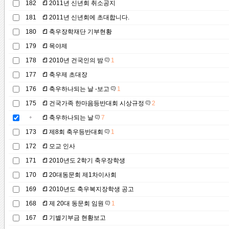
182
2011년 신년회 취소공지
181
2011년 신년회에 초대합니다.
180
축우장학재단 기부현황
179
목야제
178
2010년 건국인의 밤
1
177
축우제 초대장
176
축우하나되는 날 -보고
1
175
건국가족 한마음등반대회 시상규정
2
축우하나되는 날
7
173
제8회 축우등반대회
1
172
모교 인사
171
2010년도 2학기 축우장학생
170
20대동문회 제1차이사회
169
2010년도 축우복지장학생 공고
168
제 20대 동문회 임원
1
167
기별기부금 현황보고