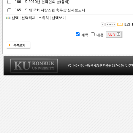
166
2010년 건국인의 날(총회)-
165
제12회 자랑스런 축우상 심사보고서
선택
|
선택해제
|
스위치
|
선택보기
[11]
[12]
[
제목
내용
AND