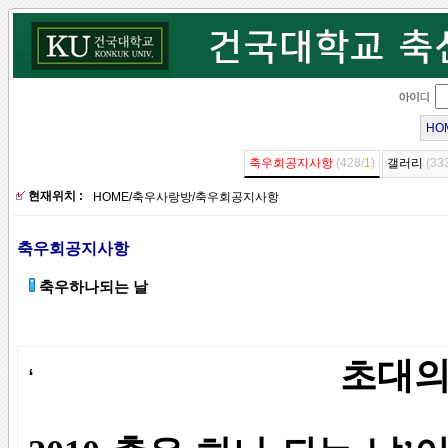
HO
축우회공지사항
(428/
1
)
갤러리
(33
현재위치 :
HOME
/
축우사랑방
/
축우회공지사항
축우회공지사항
축우하나되는 날
초대의
‘